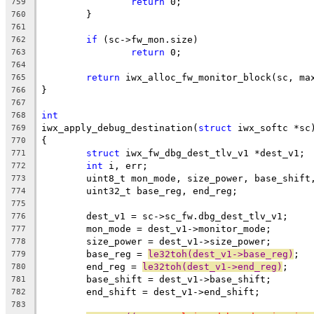
return
 0;
759
	}
760
761
if
 (sc->fw_mon.size)
762
return
 0;
763
764
return
 iwx_alloc_fw_monitor_block(sc, ma
765
}
766
767
int
768
iwx_apply_debug_destination(
struct
 iwx_softc *sc
769
{
770
struct
 iwx_fw_dbg_dest_tlv_v1 *dest_v1;
771
int
 i, err;
772
	uint8_t mon_mode, size_power, base_shift
773
	uint32_t base_reg, end_reg;
774
775
	dest_v1 = sc->sc_fw.dbg_dest_tlv_v1;
776
	mon_mode = dest_v1->monitor_mode;
777
	size_power = dest_v1->size_power;
778
	base_reg = 
le32toh(dest_v1->base_reg)
;
779
	end_reg = 
le32toh(dest_v1->end_reg)
;
780
	base_shift = dest_v1->base_shift;
781
	end_shift = dest_v1->end_shift;
782
783