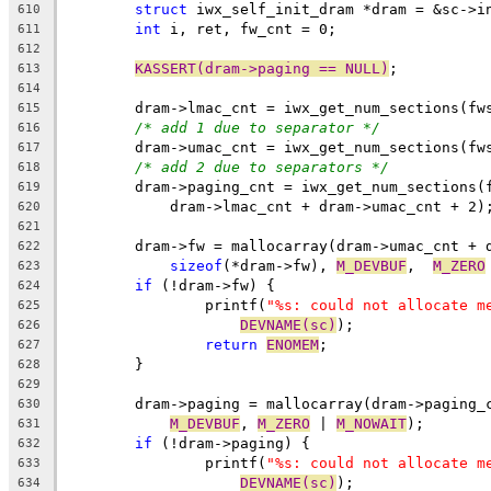
struct
 iwx_self_init_dram *dram = &sc->i
610
int
 i, ret, fw_cnt = 0;
611
612
KASSERT(dram->paging == NULL)
;
613
614
	dram->lmac_cnt = iwx_get_num_sections(fw
615
/* add 1 due to separator */
616
	dram->umac_cnt = iwx_get_num_sections(fw
617
/* add 2 due to separators */
618
	dram->paging_cnt = iwx_get_num_sections(
619
	    dram->lmac_cnt + dram->umac_cnt + 2)
620
621
	dram->fw = mallocarray(dram->umac_cnt + 
622
sizeof
(*dram->fw), 
M_DEVBUF
,  
M_ZERO
623
if
 (!dram->fw) {
624
		printf(
"%s: could not allocate m
625
DEVNAME(sc)
);
626
return
ENOMEM
;
627
	}
628
629
	dram->paging = mallocarray(dram->paging_
630
M_DEVBUF
, 
M_ZERO
 | 
M_NOWAIT
);
631
if
 (!dram->paging) {
632
		printf(
"%s: could not allocate m
633
DEVNAME(sc)
);
634