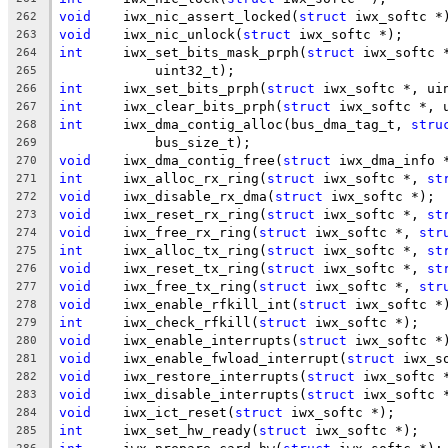
void
	iwx_nic_assert_locked(
struct
 iwx_softc *
262
void
	iwx_nic_unlock(
struct
 iwx_softc *);
263
int
	iwx_set_bits_mask_prph(
struct
 iwx_softc 
264
	    uint32_t);
265
int
	iwx_set_bits_prph(
struct
 iwx_softc *, ui
266
int
	iwx_clear_bits_prph(
struct
 iwx_softc *, 
267
int
	iwx_dma_contig_alloc(bus_dma_tag_t, 
stru
268
	    bus_size_t);
269
void
	iwx_dma_contig_free(
struct
 iwx_dma_info 
270
int
	iwx_alloc_rx_ring(
struct
 iwx_softc *, 
st
271
void
	iwx_disable_rx_dma(
struct
 iwx_softc *);
272
void
	iwx_reset_rx_ring(
struct
 iwx_softc *, 
st
273
void
	iwx_free_rx_ring(
struct
 iwx_softc *, 
str
274
int
	iwx_alloc_tx_ring(
struct
 iwx_softc *, 
st
275
void
	iwx_reset_tx_ring(
struct
 iwx_softc *, 
st
276
void
	iwx_free_tx_ring(
struct
 iwx_softc *, 
str
277
void
	iwx_enable_rfkill_int(
struct
 iwx_softc *
278
int
	iwx_check_rfkill(
struct
 iwx_softc *);
279
void
	iwx_enable_interrupts(
struct
 iwx_softc *
280
void
	iwx_enable_fwload_interrupt(
struct
 iwx_s
281
void
	iwx_restore_interrupts(
struct
 iwx_softc 
282
void
	iwx_disable_interrupts(
struct
 iwx_softc 
283
void
	iwx_ict_reset(
struct
 iwx_softc *);
284
int
	iwx_set_hw_ready(
struct
 iwx_softc *);
285