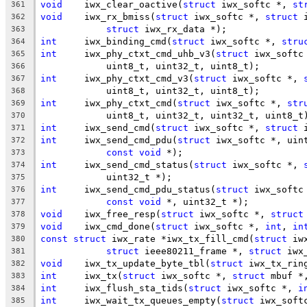
void
	iwx_clear_oactive(
struct
 iwx_softc *, 
st
361
void
	iwx_rx_bmiss(
struct
 iwx_softc *, 
struct
 
362
struct
 iwx_rx_data *);
363
int
	iwx_binding_cmd(
struct
 iwx_softc *, 
stru
364
int
	iwx_phy_ctxt_cmd_uhb_v3(
struct
 iwx_softc
365
	    uint8_t, uint32_t, uint8_t);
366
int
	iwx_phy_ctxt_cmd_v3(
struct
 iwx_softc *, 
367
	    uint8_t, uint32_t, uint8_t);
368
int
	iwx_phy_ctxt_cmd(
struct
 iwx_softc *, 
str
369
	    uint8_t, uint32_t, uint32_t, uint8_t
370
int
	iwx_send_cmd(
struct
 iwx_softc *, 
struct
 
371
int
	iwx_send_cmd_pdu(
struct
 iwx_softc *, uin
372
const
void
 *);
373
int
	iwx_send_cmd_status(
struct
 iwx_softc *, 
374
	    uint32_t *);
375
int
	iwx_send_cmd_pdu_status(
struct
 iwx_softc
376
const
void
 *, uint32_t *);
377
void
	iwx_free_resp(
struct
 iwx_softc *, 
struct
378
void
	iwx_cmd_done(
struct
 iwx_softc *, 
int
, 
in
379
const
struct
 iwx_rate *iwx_tx_fill_cmd(
struct
 iw
380
struct
 ieee80211_frame *, 
struct
 iwx
381
void
	iwx_tx_update_byte_tbl(
struct
 iwx_tx_rin
382
int
	iwx_tx(
struct
 iwx_softc *, 
struct
 mbuf *
383
int
	iwx_flush_sta_tids(
struct
 iwx_softc *, 
i
384
int
	iwx_wait_tx_queues_empty(
struct
 iwx_soft
385