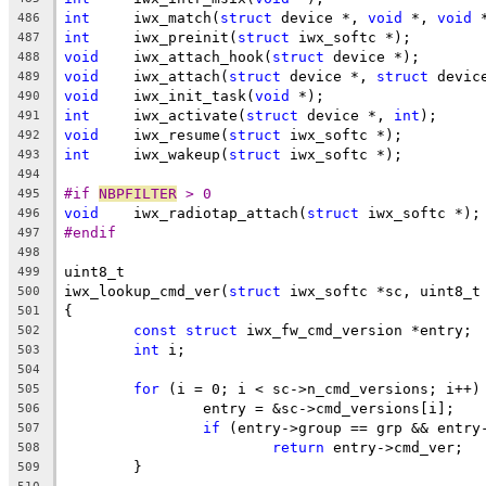
int
	iwx_match(
struct
 device *, 
void
 *, 
void
 
486
int
	iwx_preinit(
struct
 iwx_softc *);
487
void
	iwx_attach_hook(
struct
 device *);
488
void
	iwx_attach(
struct
 device *, 
struct
 devic
489
void
	iwx_init_task(
void
 *);
490
int
	iwx_activate(
struct
 device *, 
int
);
491
void
	iwx_resume(
struct
 iwx_softc *);
492
int
	iwx_wakeup(
struct
 iwx_softc *);
493
494
#if 
NBPFILTER
 > 0
495
void
	iwx_radiotap_attach(
struct
 iwx_softc *);
496
#endif
497
498
uint8_t
499
iwx_lookup_cmd_ver(
struct
 iwx_softc *sc, uint8_t
500
{
501
const
struct
 iwx_fw_cmd_version *entry;
502
int
 i;
503
504
for
 (i = 0; i < sc->n_cmd_versions; i++)
505
		entry = &sc->cmd_versions[i];
506
if
 (entry->group == grp && entry
507
return
 entry->cmd_ver;
508
	}
509