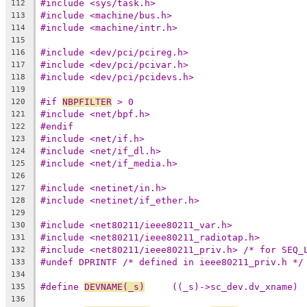
#include <sys/task.h>
112
#include <machine/bus.h>
113
#include <machine/intr.h>
114
115
#include <dev/pci/pcireg.h>
116
#include <dev/pci/pcivar.h>
117
#include <dev/pci/pcidevs.h>
118
119
#if 
NBPFILTER
 > 0
120
#include <net/bpf.h>
121
#endif
122
#include <net/if.h>
123
#include <net/if_dl.h>
124
#include <net/if_media.h>
125
126
#include <netinet/in.h>
127
#include <netinet/if_ether.h>
128
129
#include <net80211/ieee80211_var.h>
130
#include <net80211/ieee80211_radiotap.h>
131
#include <net80211/ieee80211_priv.h> /* for SEQ_
132
#undef DPRINTF /* defined in ieee80211_priv.h */
133
134
#define 
DEVNAME(_s)
	((_s)->sc_dev.dv_xname)
135
136