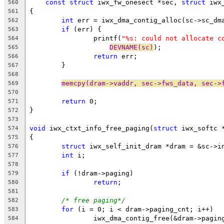
const
struct
 iwx_fw_onesect *sec, 
struct
 iwx
560
{
561
int
 err = iwx_dma_contig_alloc(sc->sc_dm
562
if
 (err) {
563
		printf(
"%s: could not allocate c
564
DEVNAME(sc)
);
565
return
 err;
566
	}
567
568
memcpy(dram->vaddr, sec->fws_data, sec->
569
570
return
 0;
571
}
572
573
void
 iwx_ctxt_info_free_paging(
struct
 iwx_softc 
574
{
575
struct
 iwx_self_init_dram *dram = &sc->i
576
int
 i;
577
578
if
 (!dram->paging)
579
return
;
580
581
/* free paging*/
582
for
 (i = 0; i < dram->paging_cnt; i++)
583
		iwx_dma_contig_free(&dram->pagin
584